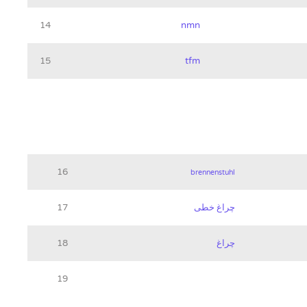
14
nmn
15
tfm
16
brennenstuhl
چراغ خطی
17
چراغ
18
19