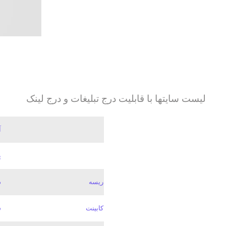
لیست سایتها با قابلیت درج تبلیغات و درج لینک
آ
پ
ریسه
د
کابینت
ش