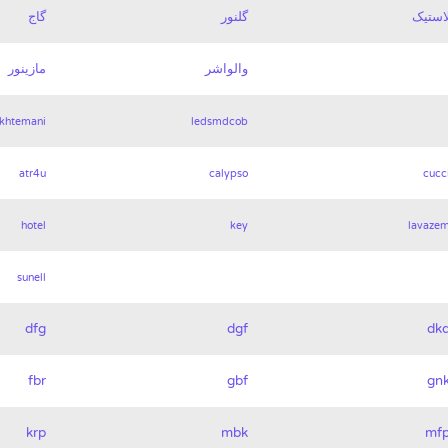
استیک
گلنور
گاج
والواشر
مازینور
khtemani
ledsmdcob
atr4u
calypso
cucc
hotel
key
lavaze
sunell
dfg
dgf
dk
fbr
gbf
gn
krp
mbk
mf