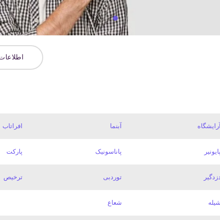
اطلاعات
رایشگاه
آبنما
افراتاب
ایونیر
پاناسونیک
پارکت
زدگیر
توردبی
ترخیص
یله
شعاع