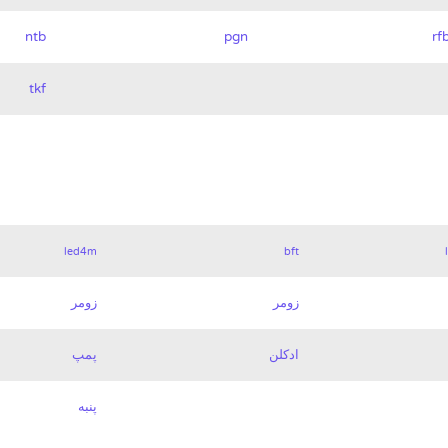
ntb
pgn
rf
tkf
led4m
bft
زومر
زومر
ادکلن
پمپ
پنبه