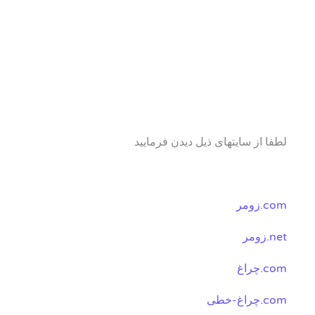
لطفا از سایتهای ذیل دیدن فرمایید
زومر.com
زومر.net
چراغ.com
چراغ-خطی.com