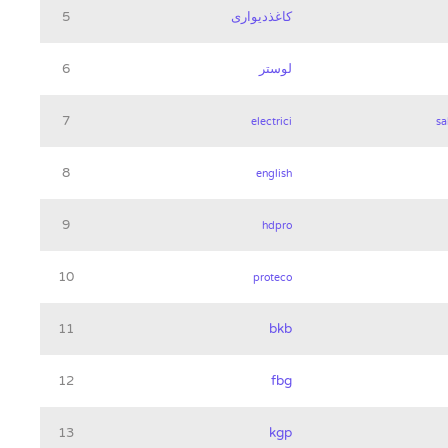
کاغذدیواری
5
لوستر
6
7
electrici
sa
8
english
9
hdpro
10
proteco
11
bkb
12
fbg
13
kgp