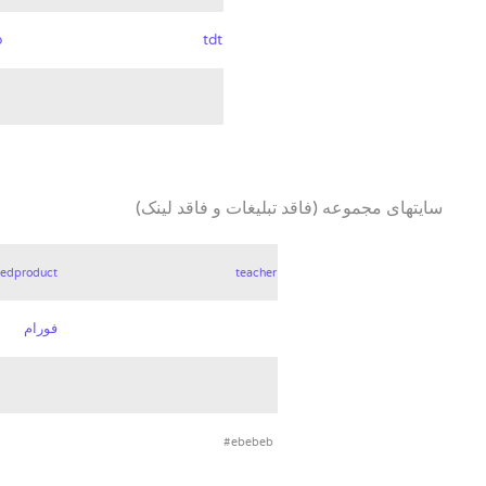
b
tdt
سایتهای مجموعه (فاقد تبلیغات و فاقد لینک)
ledproduct
teacher
فورام
#ebebeb